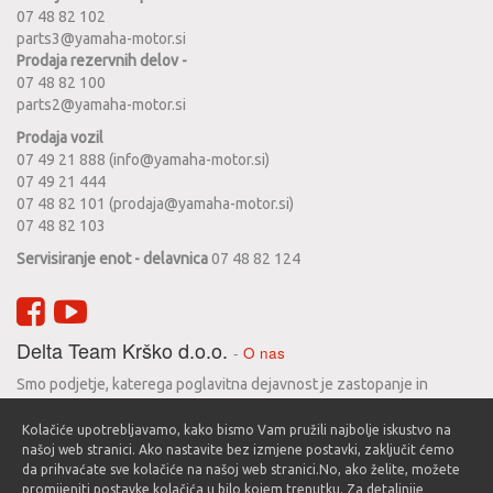
07 48 82 102
parts3@yamaha-motor.si
Prodaja rezervnih delov -
07 48 82 100
parts2@yamaha-motor.si
Prodaja vozil
07 49 21 888 (info@yamaha-motor.si)
07 49 21 444
07 48 82 101 (prodaja@yamaha-motor.si)
07 48 82 103
Servisiranje enot - delavnica
07 48 82 124
Delta Team Krško d.o.o.
-
O nas
Smo podjetje, katerega poglavitna dejavnost je zastopanje in
prodaja motornih koles Yamaha. Zgodovina podjetja seže v leto
Kolačiće upotrebljavamo, kako bismo Vam pružili najbolje iskustvo na
1990 in vse do danes se trudimo zadovoljiti svoje stranke in jim
našoj web stranici. Ako nastavite bez izmjene postavki, zaključit ćemo
nuditi le najboljše.
da prihvaćate sve kolačiće na našoj web stranici.No, ako želite, možete
promijeniti postavke kolačića u bilo kojem trenutku. Za detaljnije