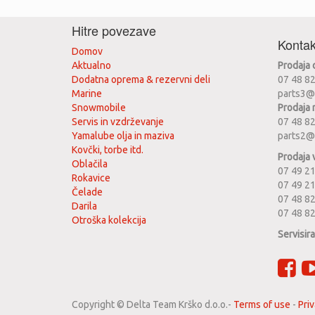
Hitre povezave
Kontak
Domov
Aktualno
Prodaja
Dodatna oprema & rezervni deli
07 48 8
Marine
parts3@
Snowmobile
Prodaja 
Servis in vzdrževanje
07 48 8
Yamalube olja in maziva
parts2@
Kovčki, torbe itd.
Prodaja 
Oblačila
07 49 21
Rokavice
07 49 2
Čelade
07 48 82
Darila
07 48 8
Otroška kolekcija
Servisir
Copyright ©
Delta Team Krško d.o.o.
-
Terms of use
-
Priv