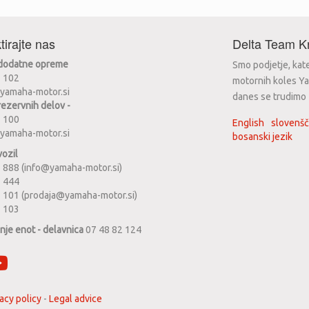
tirajte nas
Delta Team Kr
 dodatne opreme
Smo podjetje, kat
2 102
motornih koles Ya
yamaha-motor.si
danes se trudimo za
rezervnih delov -
2 100
English
slovenšč
yamaha-motor.si
bosanski jezik
vozil
 888 (info@yamaha-motor.si)
1 444
 101 (prodaja@yamaha-motor.si)
2 103
anje enot - delavnica
07 48 82 124
acy policy
-
Legal advice