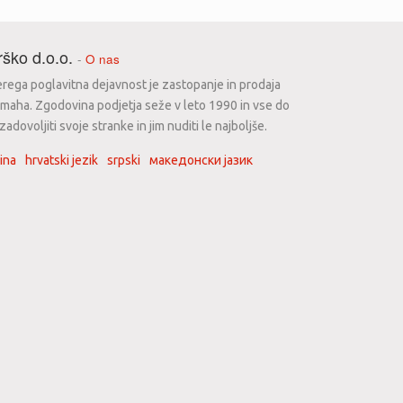
ško d.o.o.
-
O nas
erega poglavitna dejavnost je zastopanje in prodaja
maha. Zgodovina podjetja seže v leto 1990 in vse do
dovoljiti svoje stranke in jim nuditi le najboljše.
ina
hrvatski jezik
srpski
македонски јазик