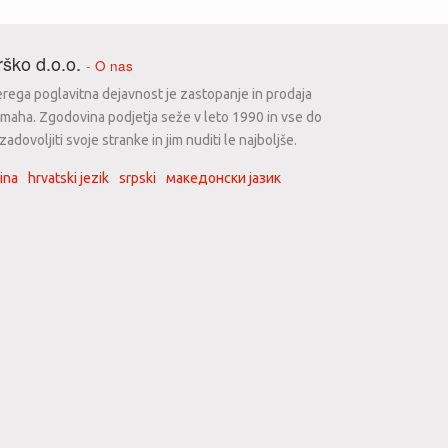
ško d.o.o.
-
O nas
erega poglavitna dejavnost je zastopanje in prodaja
maha. Zgodovina podjetja seže v leto 1990 in vse do
dovoljiti svoje stranke in jim nuditi le najboljše.
ina
hrvatski jezik
srpski
македонски јазик