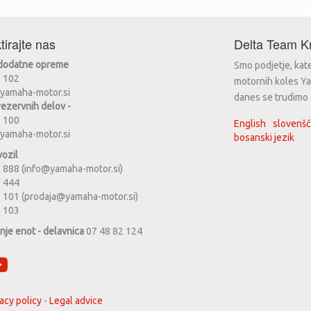
tirajte nas
Delta Team Kr
 dodatne opreme
Smo podjetje, kat
2 102
motornih koles Ya
yamaha-motor.si
danes se trudimo za
rezervnih delov -
2 100
English
slovenšč
yamaha-motor.si
bosanski jezik
vozil
 888 (info@yamaha-motor.si)
1 444
 101 (prodaja@yamaha-motor.si)
2 103
anje enot - delavnica
07 48 82 124
acy policy
-
Legal advice