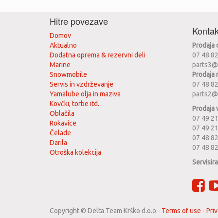
Hitre povezave
Kontak
Domov
Aktualno
Prodaja
Dodatna oprema & rezervni deli
07 48 8
Marine
parts3@
Snowmobile
Prodaja 
Servis in vzdrževanje
07 48 8
Yamalube olja in maziva
parts2@
Kovčki, torbe itd.
Prodaja 
Oblačila
07 49 21
Rokavice
07 49 2
Čelade
07 48 82
Darila
07 48 8
Otroška kolekcija
Servisir
Copyright ©
Delta Team Krško d.o.o.
-
Terms of use
-
Priv