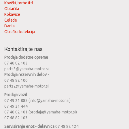
Kovčki, torbe itd.
Oblačila
Rokavice
Čelade
Darila
Otroška kolekcija
Kontaktirajte nas
Prodaja dodatne opreme
07 48 82 102
parts3@yamaha-motor.si
Prodaja rezervnih delov -
07 48 82 100
parts2@yamaha-motor.si
Prodaja vozil
07 49 21 888 (info@yamaha-motor.si)
07 49 21 444
07 48 82 101 (prodaja@yamaha-motor.si)
07 48 82 103
Servisiranje enot - delavnica
07 48 82 124