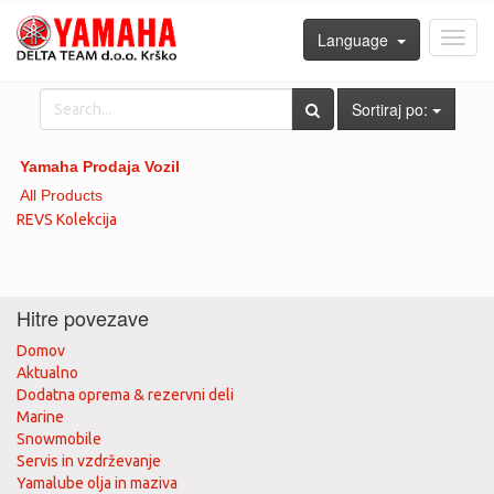
Language
Toggl
navig
Sortiraj po:
Yamaha Prodaja Vozil
All Products
REVS Kolekcija
Hitre povezave
Domov
Aktualno
Dodatna oprema & rezervni deli
Marine
Snowmobile
Servis in vzdrževanje
Yamalube olja in maziva