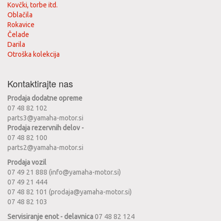
Kovčki, torbe itd.
Oblačila
Rokavice
Čelade
Darila
Otroška kolekcija
Kontaktirajte nas
Prodaja dodatne opreme
07 48 82 102
parts3@yamaha-motor.si
Prodaja rezervnih delov -
07 48 82 100
parts2@yamaha-motor.si
Prodaja vozil
07 49 21 888 (info@yamaha-motor.si)
07 49 21 444
07 48 82 101 (prodaja@yamaha-motor.si)
07 48 82 103
Servisiranje enot - delavnica
07 48 82 124