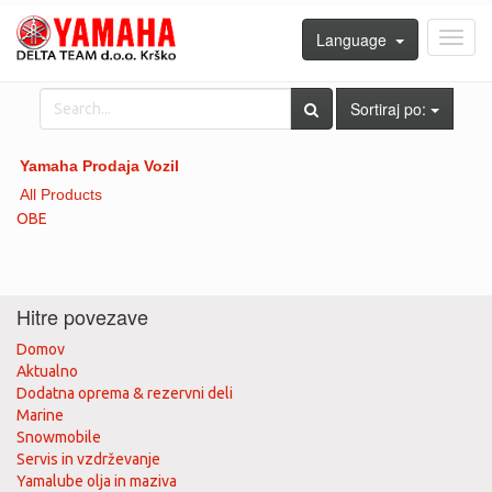
Language
Toggl
navig
Sortiraj po:
Yamaha Prodaja Vozil
All Products
OBE
Hitre povezave
Domov
Aktualno
Dodatna oprema & rezervni deli
Marine
Snowmobile
Servis in vzdrževanje
Yamalube olja in maziva