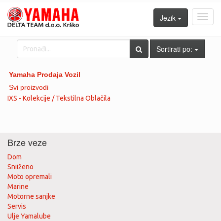
Jezik
Toggl
navig
Sortirati po:
Yamaha Prodaja Vozil
Svi proizvodi
IXS - Kolekcije / Tekstilna Oblačila
Brze veze
Dom
Sniiženo
Moto opremali
Marine
Motorne sanjke
Servis
Ulje Yamalube