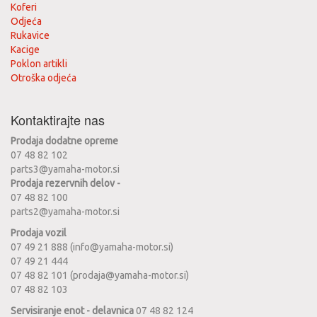
Koferi
Odjeća
Rukavice
Kacige
Poklon artikli
Otroška odjeća
Kontaktirajte nas
Prodaja dodatne opreme
07 48 82 102
parts3@yamaha-motor.si
Prodaja rezervnih delov -
07 48 82 100
parts2@yamaha-motor.si
Prodaja vozil
07 49 21 888 (info@yamaha-motor.si)
07 49 21 444
07 48 82 101 (prodaja@yamaha-motor.si)
07 48 82 103
Servisiranje enot - delavnica
07 48 82 124