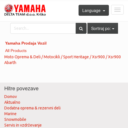
Language
Toggl
navig
Sortiraj po:
Yamaha Prodaja Vozil
All Products
Moto Oprema & Deli / Motocikli / Sport Heritage / Xsr900 / Xsr900
Abarth
Hitre povezave
Domov
Aktualno
Dodatna oprema & rezervni deli
Marine
Snowmobile
Servis in vzdrževanje