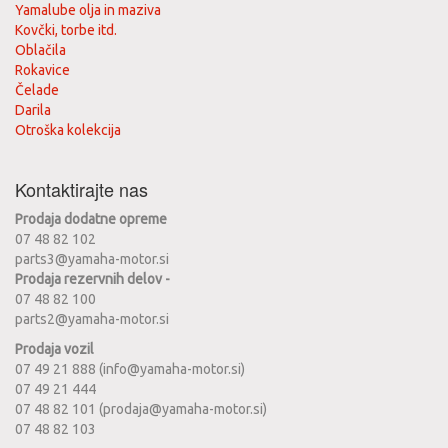
Yamalube olja in maziva
Kovčki, torbe itd.
Oblačila
Rokavice
Čelade
Darila
Otroška kolekcija
Kontaktirajte nas
Prodaja dodatne opreme
07 48 82 102
parts3@yamaha-motor.si
Prodaja rezervnih delov -
07 48 82 100
parts2@yamaha-motor.si
Prodaja vozil
07 49 21 888 (info@yamaha-motor.si)
07 49 21 444
07 48 82 101 (prodaja@yamaha-motor.si)
07 48 82 103