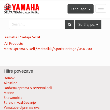
Language
Toggl
navig
Sortiraj po:
Yamaha Prodaja Vozil
All Products
Moto Oprema & Deli / Motocikli / Sport Heritage / XSR 700
Hitre povezave
Domov
Aktualno
Dodatna oprema & rezervni deli
Marine
Snowmobile
Servis in vzdrževanje
Yamalube olja in maziva