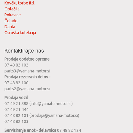
Kovčki, torbe itd.
Oblačila
Rokavice
Čelade
Darila
Otroška kolekcija
Kontaktirajte nas
Prodaja dodatne opreme
07 48 82 102
parts3@yamaha-motor.si
Prodaja rezervnih delov -
07 48 82 100
parts2@yamaha-motor.si
Prodaja vozil
07 49 21 888 (info@yamaha-motor.si)
07 49 21 444
07 48 82 101 (prodaja@yamaha-motor.si)
07 48 82 103
Servisiranje enot - delavnica
07 48 82 124