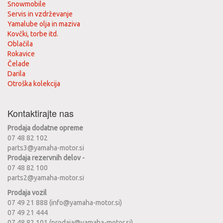
Snowmobile
Servis in vzdrževanje
Yamalube olja in maziva
Kovčki, torbe itd.
Oblačila
Rokavice
Čelade
Darila
Otroška kolekcija
Kontaktirajte nas
Prodaja dodatne opreme
07 48 82 102
parts3@yamaha-motor.si
Prodaja rezervnih delov -
07 48 82 100
parts2@yamaha-motor.si
Prodaja vozil
07 49 21 888 (info@yamaha-motor.si)
07 49 21 444
07 48 82 101 (prodaja@yamaha-motor.si)